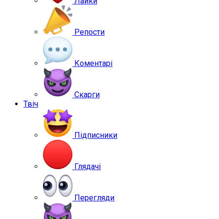
Лайки
Репости
Коментарі
Скарги
Твіч
Підписники
Глядачі
Перегляди