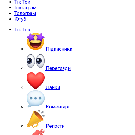
Тік Ток
Інстаграм
Телеграм
Ютуб
Тік Ток
Підписники
Перегляди
Лайки
Коментарі
Репости