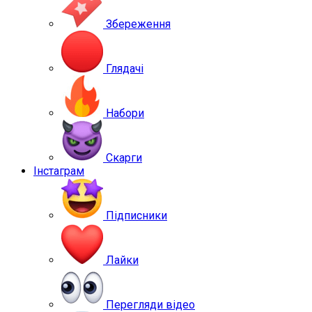
Збереження
Глядачі
Набори
Скарги
Інстаграм
Підписники
Лайки
Перегляди відео