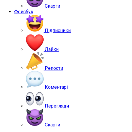
Скарги
Фейсбук
Підписники
Лайки
Репости
Коментарі
Перегляди
Скарги