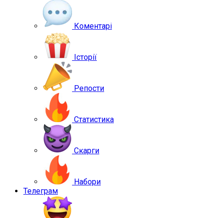
Коментарі
Історії
Репости
Статистика
Скарги
Набори
Телеграм