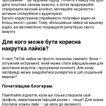
просування — це чудовий підхід. Почніть з накрутки, щоб
дати поштовх своєму акаунту, а потім продовжуйте
створювати якісний контент, мотивуйте на репости і
активно спілкуйтеся з аудиторією.
Багато користувачів сприймають популярні відео як
більш якісні і цікаві. Тому, збільшивши лайки на вашому
відео, ви автоматично покращуєте репутацію свого
акаунту.
Для кого може бути корисна
накрутка лайків?
У світі TikTok лайки не просто показник симпатії. Вони —
потужний інструмент, який може стати вирішальним для
зростання акаунтів і просування контенту. Але кому
насправді може знадобитися розкрутка в цій соціальній
мережі?
Початківцям блогерам.
Пам’ятайте відчуття, коли ви тільки створили свій
профіль, завантажили перший ролик і… тиша? Для нових
блогерів кожен лайк — це крок до великого