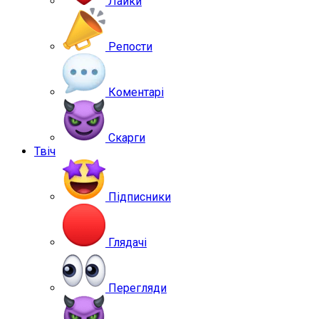
Лайки
Репости
Коментарі
Скарги
Твіч
Підписники
Глядачі
Перегляди