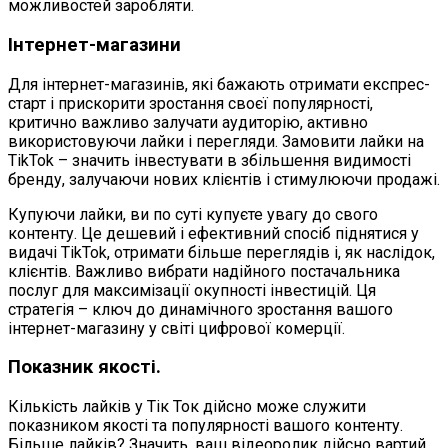
можливостей заробляти.
Інтернет-магазини
Для інтернет-магазинів, які бажають отримати експрес-
старт і прискорити зростання своєї популярності,
критично важливо залучати аудиторію, активно
використовуючи лайки і перегляди. Замовити лайки на
TikTok – значить інвестувати в збільшення видимості
бренду, залучаючи нових клієнтів і стимулюючи продажі.
Купуючи лайки, ви по суті купуєте увагу до свого
контенту. Це дешевий і ефективний спосіб піднятися у
видачі TikTok, отримати більше переглядів і, як наслідок,
клієнтів. Важливо вибрати надійного постачальника
послуг для максимізації окупності інвестицій. Ця
стратегія – ключ до динамічного зростання вашого
інтернет-магазину у світі цифрової комерції.
Показник якості.
Кількість лайків у Тік Ток дійсно може служити
показником якості та популярності вашого контенту.
Більше лайків? Значить, ваш відеоролик дійсно вартий