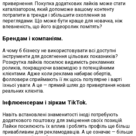
привернення. Покупка додаткових лайків може стати
каталізатором, який допоможе вашому контенту
потрапити в тренди і збільшити охоплення за
переглядами. Що може бути краще для новачка, ніж
впевненість, що його відеоролик помітять?
Брендам і компаніям.
А чому б бізнесу не використовувати всі доступні
інструменти для досягнення цільових показників?
Розкрутка лайків посилює видимість рекламних
роликів, покращуючи взаємодію з потенційними
клієнтами. Адже коли реклама набирає обертів,
фолловери сприймають її як щось популярне і варті
їхньої уваги. А це — прямий шлях до привертання нових
реальних клієнтів.
Інфлюенсерам і зіркам TikTok.
Навіть встановлені знаменитості іноді потребують
додаткового поштовху для зміцнення своїх позицій.
Лайки посилюють їх вплив і роблять профіль ще більш
привабливим для рекламодавців. А це означає — більше