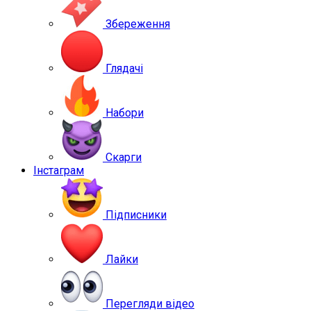
Збереження
Глядачі
Набори
Скарги
Інстаграм
Підписники
Лайки
Перегляди відео