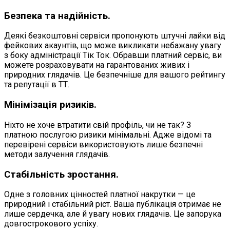
Безпека та надійність.
Деякі безкоштовні сервіси пропонують штучні лайки від
фейкових акаунтів, що може викликати небажану увагу
з боку адміністрації Тік Ток. Обравши платний сервіс, ви
можете розраховувати на гарантованих живих і
природних глядачів. Це безпечніше для вашого рейтингу
та репутації в ТТ.
Мінімізація ризиків.
Ніхто не хоче втратити свій профіль, чи не так? З
платною послугою ризики мінімальні. Адже відомі та
перевірені сервіси використовують лише безпечні
методи залучення глядачів.
Стабільність зростання.
Одне з головних цінностей платної накрутки — це
природний і стабільний ріст. Ваша публікація отримає не
лише сердечка, але й увагу нових глядачів. Це запорука
довгострокового успіху.