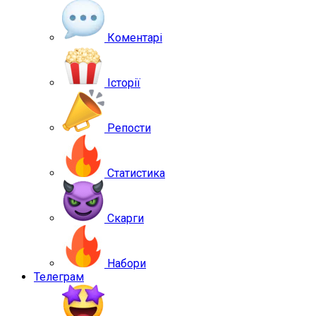
Коментарі
Історії
Репости
Статистика
Скарги
Набори
Телеграм