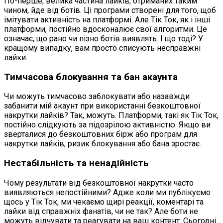
По-перше, велика частина лайків, отриманих таким
чином, йде від ботів. Ці програми створені для того, щоб
імітувати активність на платформі. Але Тік Ток, як і інші
платформи, постійно вдосконалює свої алгоритми. Це
означає, що рано чи пізно ботів виявлять. І що тоді? У
кращому випадку, вам просто списують несправжні
лайки.
Тимчасова блокування та бан акаунта
Чи можуть тимчасово заблокувати або назавжди
забанити мій акаунт при використанні безкоштовної
накрутки лайків? Так, можуть. Платформи, такі як Тік Ток,
постійно слідкують за підозрілою активністю. Якщо ви
зверталися до безкоштовних бірж або програм для
накрутки лайків, ризик блокування або бана зростає.
Нестабільність та ненадійність
Чому результати від безкоштовної накрутки часто
виявляються непостійними? Адже коли ми публікуємо
щось у Тік Ток, ми чекаємо щирі реакції, коментарі та
лайки від справжніх фанатів, чи не так? Але боти не
можуть відчувати та реагувати на ваш контент. Сьогодні