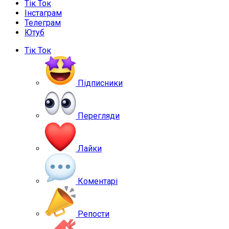
Тік Ток
Інстаграм
Телеграм
Ютуб
Тік Ток
Підписники
Перегляди
Лайки
Коментарі
Репости