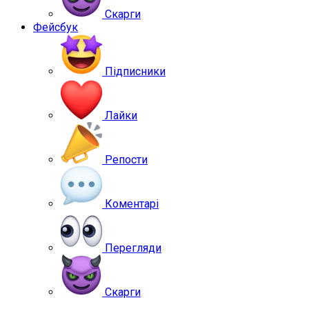
Скарги
Фейсбук
Підписники
Лайки
Репости
Коментарі
Перегляди
Скарги