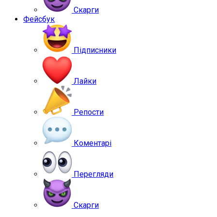
Скарги
Фейсбук
Підписники
Лайки
Репости
Коментарі
Перегляди
Скарги