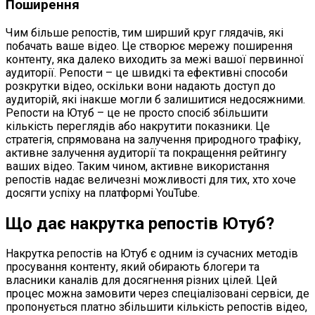
Поширення
Чим більше репостів, тим ширший круг глядачів, які
побачать ваше відео. Це створює мережу поширення
контенту, яка далеко виходить за межі вашої первинної
аудиторії. Репости – це швидкі та ефективні способи
розкрутки відео, оскільки вони надають доступ до
аудиторій, які інакше могли б залишитися недосяжними.
Репости на Ютуб – це не просто спосіб збільшити
кількість переглядів або накрутити показники. Це
стратегія, спрямована на залучення природного трафіку,
активне залучення аудиторії та покращення рейтингу
ваших відео. Таким чином, активне використання
репостів надає величезні можливості для тих, хто хоче
досягти успіху на платформі YouTube.
Що дає накрутка репостів Ютуб?
Накрутка репостів на Ютуб є одним із сучасних методів
просування контенту, який обирають блогери та
власники каналів для досягнення різних цілей. Цей
процес можна замовити через спеціалізовані сервіси, де
пропонується платно збільшити кількість репостів відео,