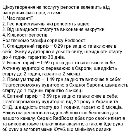
Ціноутворення на послугу репостів залежить від
наступних факторів, а саме:
1. Час гарантії.
2. Гео користувачів, які репостять відео.
3. Від швидкості старту та виконання накрутки.
4. Кількості репостів.
Розглянемо тарифи сервісу Redboost:
1. Стандартний тариф – 0.29 грн за дію та включає в
себе: Живу аудиторію з усього світу, швидкість старту
до 4 годин, гарантію 30 днів.
2. Бізнес тариф – 0.69 грн за дію та включає в себе:
Активну аудиторію переважно з Європи, швидкість
старту до 2 годин, гарантію 2 місяці.
3. Преміум тариф – 1.49 грн за дію та включає в себе:
Платоспроможну аудиторію з Східної Європи, швидкість
старту до 1 години, гарантію 4 місяці.
4. Елітний тариф – 3.59 грн за дію та включає в себе:
Платоспроможну аудиторію від 21 року з України та
СНД, швидкість старту до 1 години, гарантію 6 місяців.
Накрутка репостів на відео абсолютно безпечна для
вашого каналу. Сервіс RedBoost дбає про своїх клієнтів
та використовує тільки живі акаунти, а також йде рука
об руку з алгоритмами Ютуб, що мінімізує ризики