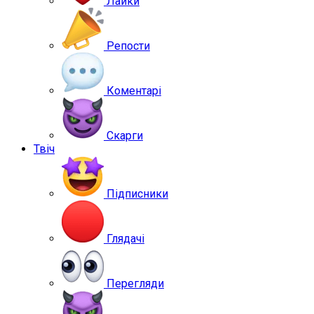
Лайки
Репости
Коментарі
Скарги
Твіч
Підписники
Глядачі
Перегляди