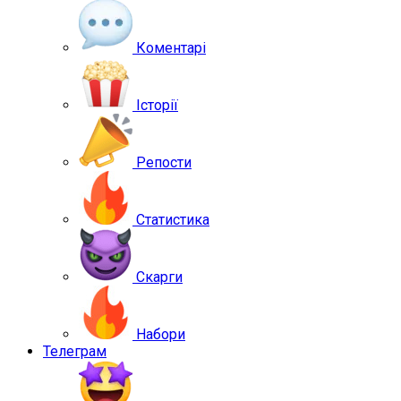
Коментарі
Історії
Репости
Статистика
Скарги
Набори
Телеграм