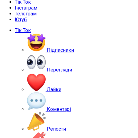
Тік Ток
Інстаграм
Телеграм
Ютуб
Тік Ток
Підписники
Перегляди
Лайки
Коментарі
Репости