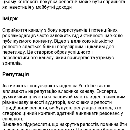
цьому контексті, покупка репостів може бути сприйнята
як інвестиція у майбутні доходи.
Імідж
Сприйняття каналу з боку користувачів і потенційних
рекламодавців часто залежить від активності навколо
публікуємого контенту. Відео з великою кількістю
репостів здається більш популярним і цікавим для
перегляду. Це створює образ успішного і
перспективного каналу, який привертає та утримує
зрителів.
Репутація
Активність і популярність відео на YouTube також
впливають на репутацію власника каналу. Експерти,
думки яких цінуються, зазвичай мають відео з високим
рівнем залученості аудиторії, включаючи репости.
Придбавши репости, ви будуєте репутацію когось, хто
створює цінний контент, здатний викликати резонанс у
спільноті.
Важливо підкреслити, що накрутка репостів повинна йти
в поєднанні з якісним контентом. Це повинен бути лише