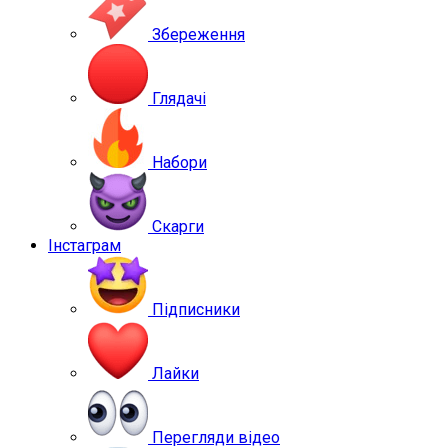
Збереження
Глядачі
Набори
Скарги
Інстаграм
Підписники
Лайки
Перегляди відео