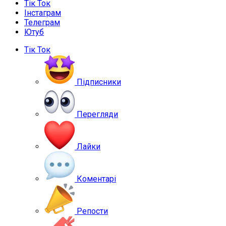
Тік Ток
Інстаграм
Телеграм
Ютуб
Тік Ток
Підписники
Перегляди
Лайки
Коментарі
Репости