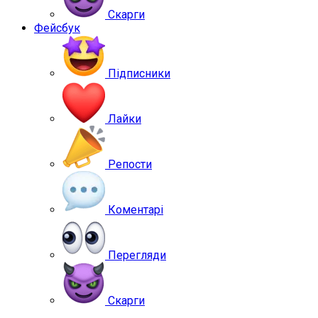
Скарги
Фейсбук
Підписники
Лайки
Репости
Коментарі
Перегляди
Скарги