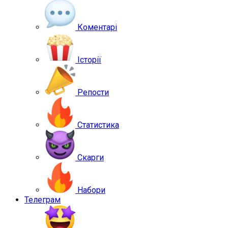
Коментарі
Історії
Репости
Статистика
Скарги
Набори
Телеграм