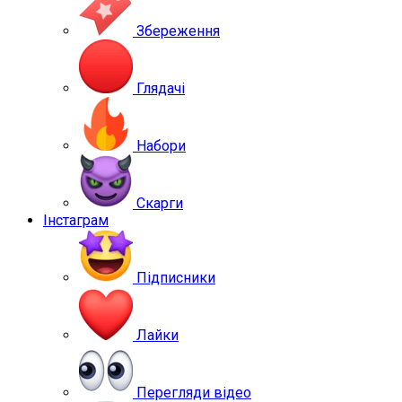
Збереження
Глядачі
Набори
Скарги
Інстаграм
Підписники
Лайки
Перегляди відео