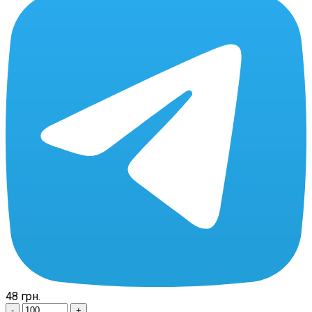
48
грн.
-
+