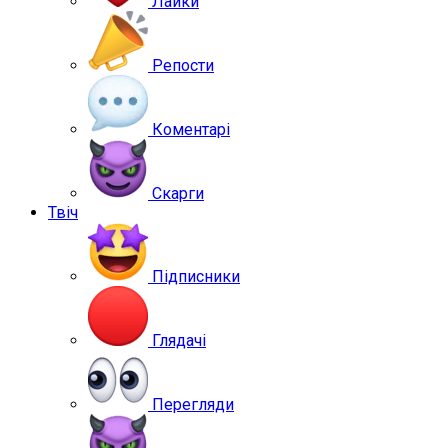
Лайки
Репости
Коментарі
Скарги
Твіч
Підписники
Глядачі
Перегляди