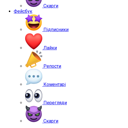
Скарги
Фейсбук
Підписники
Лайки
Репости
Коментарі
Перегляди
Скарги