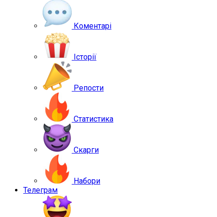
Коментарі
Історії
Репости
Статистика
Скарги
Набори
Телеграм