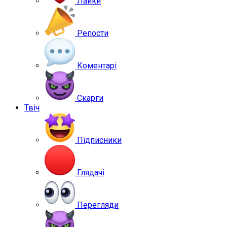
Лайки
Репости
Коментарі
Скарги
Твіч
Підписники
Глядачі
Перегляди