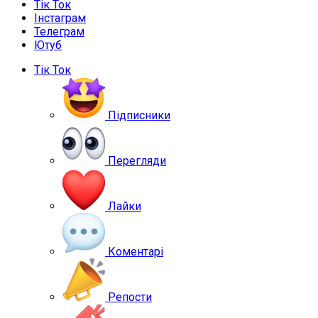
Тік Ток
Інстаграм
Телеграм
Ютуб
Тік Ток
Підписники
Перегляди
Лайки
Коментарі
Репости