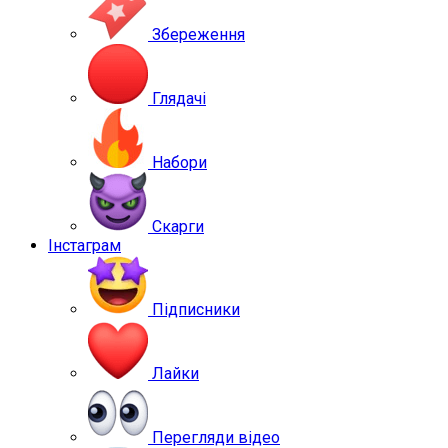
Збереження
Глядачі
Набори
Скарги
Інстаграм
Підписники
Лайки
Перегляди відео