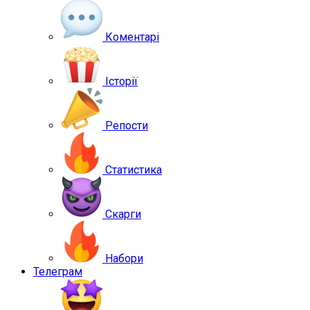
Коментарі
Історії
Репости
Статистика
Скарги
Набори
Телеграм