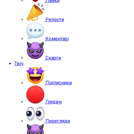
Лайки
Репости
Коментарі
Скарги
Твіч
Підписники
Глядачі
Перегляди