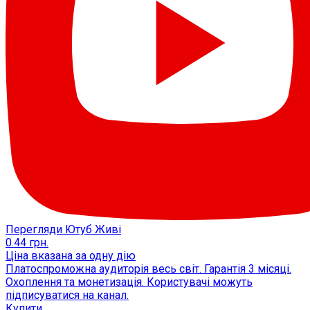
Перегляди Ютуб Живі
0.44
грн.
Ціна вказана за одну дію
Платоспроможна аудиторія весь світ. Гарантія 3 місяці.
Охоплення та монетизація. Користувачі можуть
підписуватися на канал.
Купити