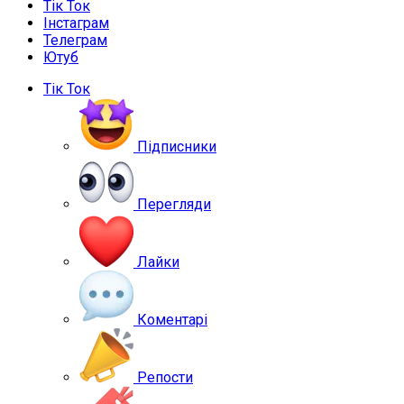
Тік Ток
Інстаграм
Телеграм
Ютуб
Тік Ток
Підписники
Перегляди
Лайки
Коментарі
Репости