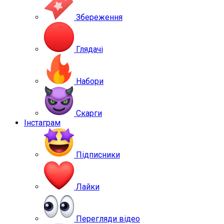
Збереження
Глядачі
Набори
Скарги
Інстаграм
Підписники
Лайки
Перегляди відео