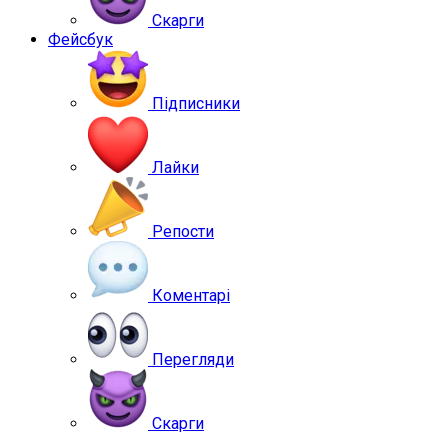
Скарги
Фейсбук
Підписники
Лайки
Репости
Коментарі
Перегляди
Скарги