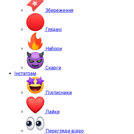
Збереження
Глядачі
Набори
Скарги
Інстаграм
Підписники
Лайки
Перегляди відео