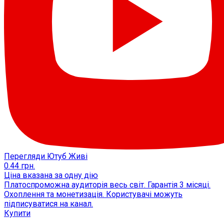
Перегляди Ютуб Живі
0.44
грн.
Ціна вказана за одну дію
Платоспроможна аудиторія весь світ. Гарантія 3 місяці.
Охоплення та монетизація. Користувачі можуть
підписуватися на канал.
Купити