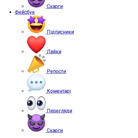
Скарги
Фейсбук
Підписники
Лайки
Репости
Коментарі
Перегляди
Скарги