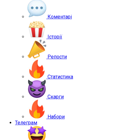
Коментарі
Історії
Репости
Статистика
Скарги
Набори
Телеграм