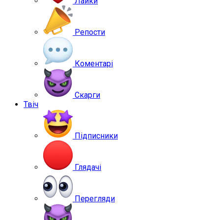
Лайки
Репости
Коментарі
Скарги
Твіч
Підписники
Глядачі
Перегляди