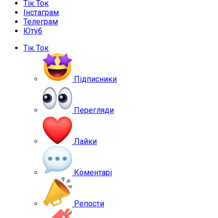
Тік Ток
Інстаграм
Телеграм
Ютуб
Тік Ток
Підписники
Перегляди
Лайки
Коментарі
Репости