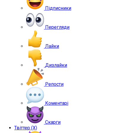
Підписники
Перегляди
Лайки
Дизлайки
Репости
Коментарі
Скарги
Твіттер (X)