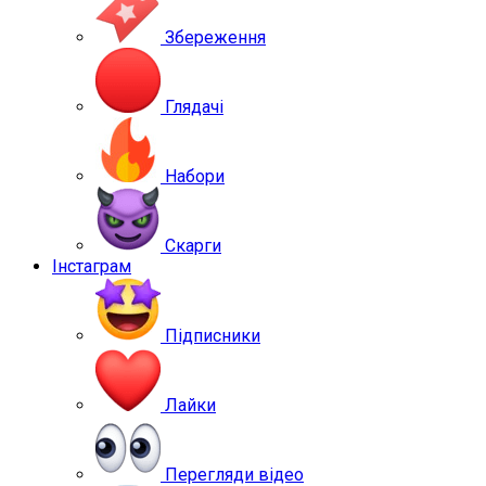
Збереження
Глядачі
Набори
Скарги
Інстаграм
Підписники
Лайки
Перегляди відео