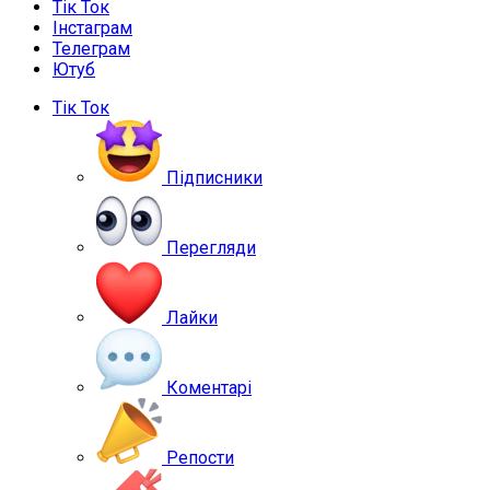
Тік Ток
Інстаграм
Телеграм
Ютуб
Тік Ток
Підписники
Перегляди
Лайки
Коментарі
Репости