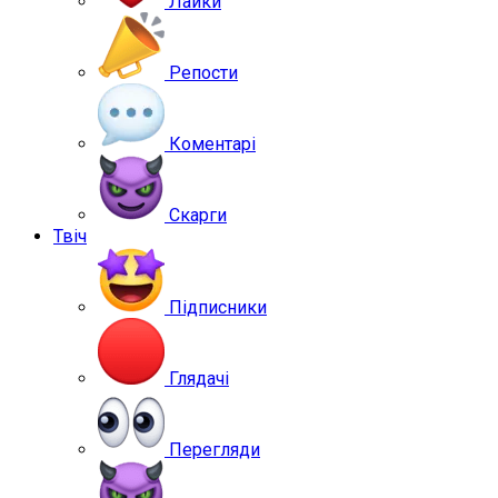
Лайки
Репости
Коментарі
Скарги
Твіч
Підписники
Глядачі
Перегляди