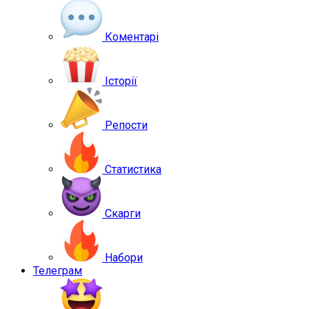
Коментарі
Історії
Репости
Статистика
Скарги
Набори
Телеграм