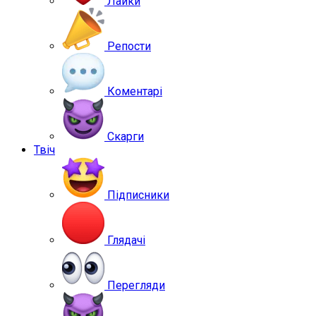
Лайки
Репости
Коментарі
Скарги
Твіч
Підписники
Глядачі
Перегляди