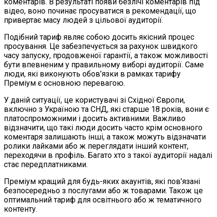
коментарів. В результаті появи безлічі коментарів під
відео, воно починає просуватися в рекомендації, що
привертає масу людей з цільової аудиторії.
Подібний тариф являє собою досить якісний процес
просування. Це забезпечується за рахунок швидкого
часу запуску, продовженої гарантії, а також можливості
бути впевненим у правильному виборі аудиторії. Саме
люди, які виконують обов’язки в рамках тарифу
Преміум є основною перевагою.
У даній ситуації, це користувачі зі Східної Європи,
включно з Україною та СНД, які старше 18 років, вони є
платоспроможними і досить активними. Важливо
відзначити, що такі люди досить часто крім основного
коментаря залишають інші, а також можуть відзначати
ролики лайками або ж переглядати інший контент,
переходячи в профіль. Багато хто з такої аудиторії надалі
стає передплатниками.
Преміум кращий для будь-яких акаунтів, які пов’язані
безпосередньо з послугами або ж товарами. Також це
оптимальний тариф для освітнього або ж тематичного
контенту.