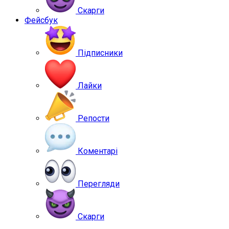
Скарги
Фейсбук
Підписники
Лайки
Репости
Коментарі
Перегляди
Скарги