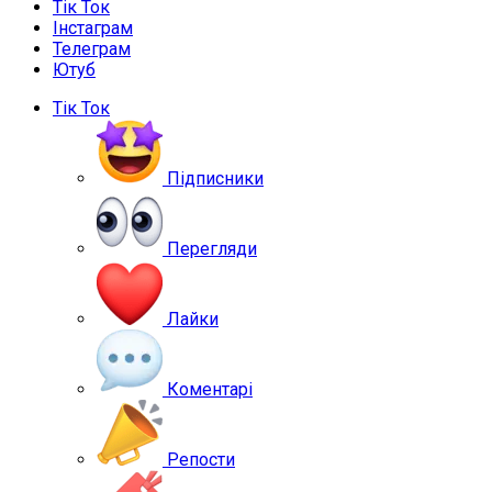
Тік Ток
Інстаграм
Телеграм
Ютуб
Тік Ток
Підписники
Перегляди
Лайки
Коментарі
Репости