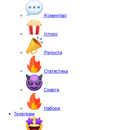
Коментарі
Історії
Репости
Статистика
Скарги
Набори
Телеграм