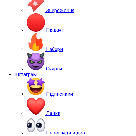
Збереження
Глядачі
Набори
Скарги
Інстаграм
Підписники
Лайки
Перегляди відео