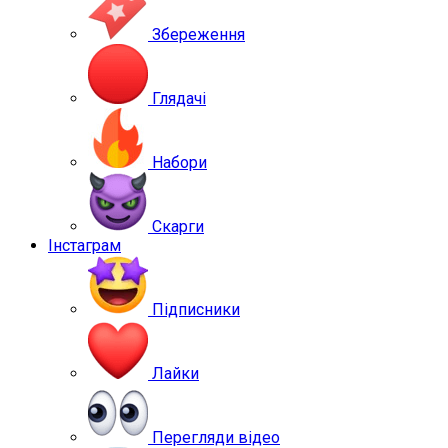
Збереження
Глядачі
Набори
Скарги
Інстаграм
Підписники
Лайки
Перегляди відео