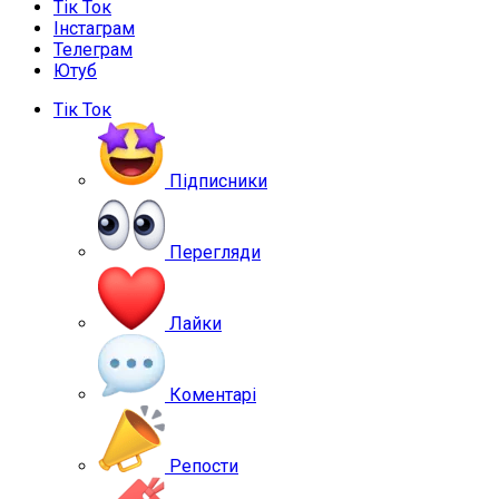
Тік Ток
Інстаграм
Телеграм
Ютуб
Тік Ток
Підписники
Перегляди
Лайки
Коментарі
Репости