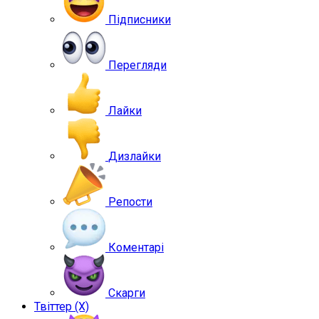
Підписники
Перегляди
Лайки
Дизлайки
Репости
Коментарі
Скарги
Твіттер (X)