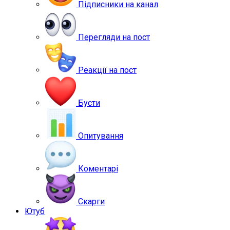
Підписники на канал
Перегляди на пост
Реакції на пост
Бусти
Опитування
Коментарі
Скарги
Ютуб