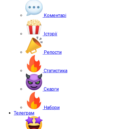
Коментарі
Історії
Репости
Статистика
Скарги
Набори
Телеграм