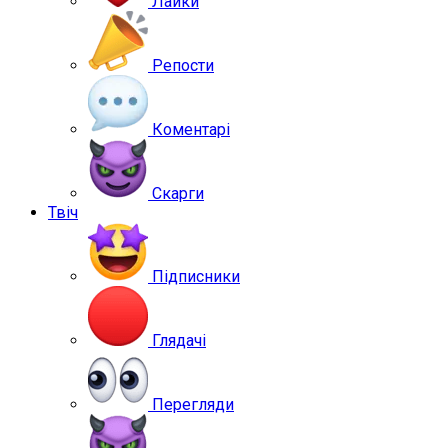
Лайки
Репости
Коментарі
Скарги
Твіч
Підписники
Глядачі
Перегляди