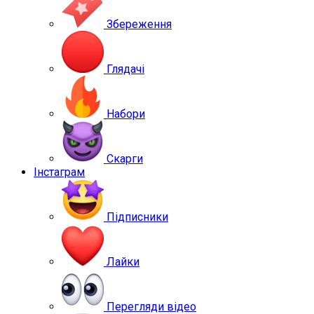
Збереження
Глядачі
Набори
Скарги
Інстаграм
Підписники
Лайки
Перегляди відео